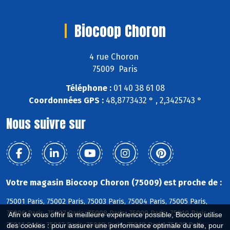
Biocoop Choron
4 rue Choron
75009 Paris
Téléphone :
01 40 38 61 08
Coordonnées GPS :
48,8773432 ° , 2,3425743 °
Nous suivre sur
Votre magasin Biocoop Choron (75009) est proche de :
75001 Paris, 75002 Paris, 75003 Paris, 75004 Paris, 75005 Paris,
75006 Paris, 75007 Paris, 75008 Paris, 75009 Paris, 75010 Paris,
Afin de vous offrir la meilleure expérience possible, Biocoop utilise
75011 Paris, 75017 Paris, 75018 Paris, 75019 Paris, 75020 Paris
des cookies : pour assurer une performance optimale du site, pour