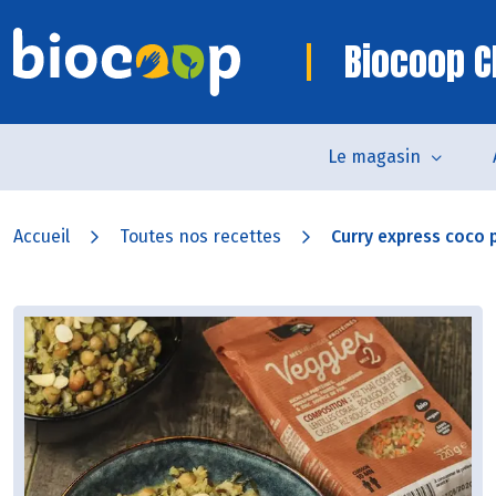
Biocoop C
Le magasin
Accueil
Toutes nos recettes
Curry express coco 