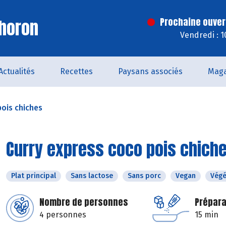
horon
Prochaine ouver
Vendredi : 
Actualités
Recettes
Paysans associés
Maga
pois chiches
Curry express coco pois chich
Plat principal
Sans lactose
Sans porc
Vegan
Végé
Nombre de personnes
Prépara
4 personnes
15 min