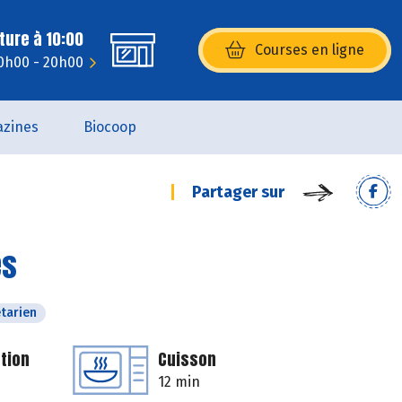
ture à 10:00
Courses en ligne
(s’ouvre dans une nouvelle fenêtr
10h00 - 20h00
zines
Biocoop
Partager sur
es
tarien
tion
Cuisson
12 min