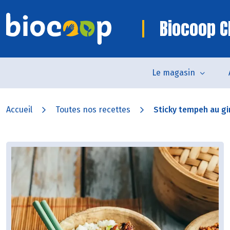
Biocoop C
Le magasin
Accueil
Toutes nos recettes
Sticky tempeh au gin