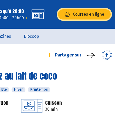
usqu'à 20:00
Courses en ligne
(s’ouvre dans une nouvelle fenêtr
10h00 - 20h00
zines
Biocoop
Partager sur
 au lait de coco
Eté
Hiver
Printemps
tion
Cuisson
30 min