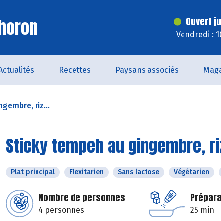
horon
Ouvert j
Vendredi : 
Actualités
Recettes
Paysans associés
Maga
gembre, riz...
Sticky tempeh au gingembre, riz
Plat principal
Flexitarien
Sans lactose
Végétarien
Nombre de personnes
Prépara
4 personnes
25 min