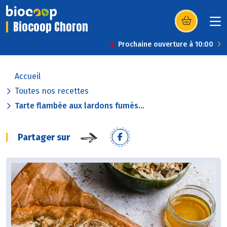
Biocoop Choron
(s’ouvre dans u
Prochaine ouverture à 10:00
Accueil
Toutes nos recettes
Tarte flambée aux lardons fumés...
Partager sur