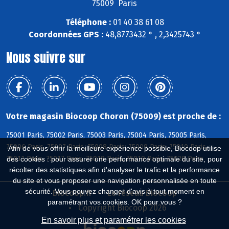
75009 Paris
Téléphone :
01 40 38 61 08
Coordonnées GPS :
48,8773432 ° , 2,3425743 °
Nous suivre sur
Votre magasin Biocoop Choron (75009) est proche de :
75001 Paris, 75002 Paris, 75003 Paris, 75004 Paris, 75005 Paris,
75006 Paris, 75007 Paris, 75008 Paris, 75009 Paris, 75010 Paris,
Afin de vous offrir la meilleure expérience possible, Biocoop utilise
75011 Paris, 75017 Paris, 75018 Paris, 75019 Paris, 75020 Paris
des cookies : pour assurer une performance optimale du site, pour
récolter des statistiques afin d'analyser le trafic et la performance
du site et vous proposer une navigation personnalisée en toute
sécurité. Vous pouvez changer d'avis à tout moment en
Biocoop.fr
Le réseau Biocoop
paramétrant vos cookies. OK pour vous ?
Copyright Biocoop 2026
En savoir plus et paramétrer les cookies