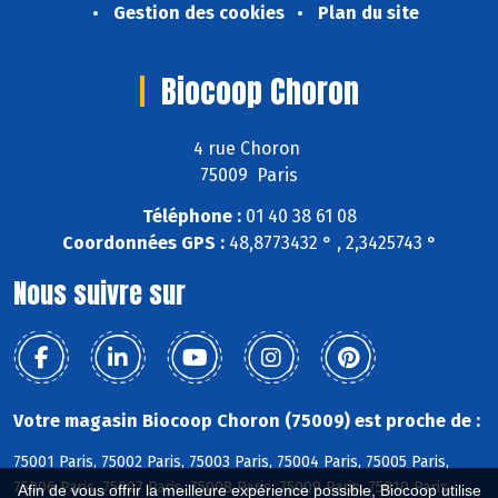
Gestion des cookies
Plan du site
Biocoop Choron
4 rue Choron
75009 Paris
Téléphone :
01 40 38 61 08
Coordonnées GPS :
48,8773432 ° , 2,3425743 °
Nous suivre sur
Votre magasin Biocoop Choron (75009) est proche de :
75001 Paris, 75002 Paris, 75003 Paris, 75004 Paris, 75005 Paris,
75006 Paris, 75007 Paris, 75008 Paris, 75009 Paris, 75010 Paris,
Afin de vous offrir la meilleure expérience possible, Biocoop utilise