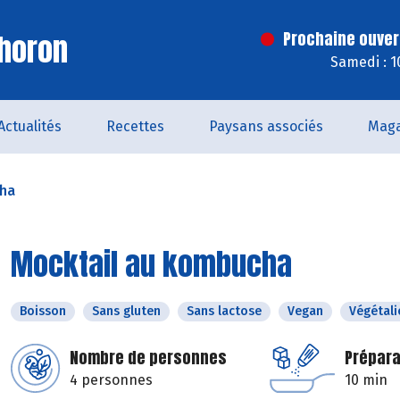
horon
Prochaine ouver
Samedi : 1
Actualités
Recettes
Paysans associés
Maga
cha
Mocktail au kombucha
Boisson
Sans gluten
Sans lactose
Vegan
Végétali
Nombre de personnes
Prépara
4 personnes
10 min