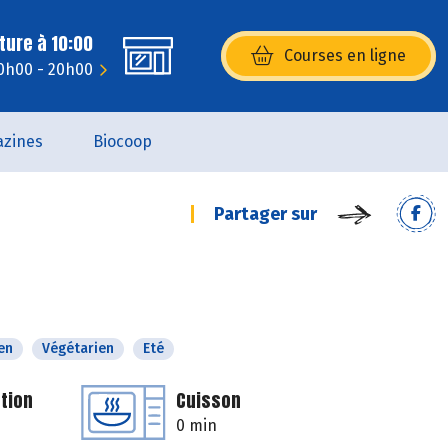
ture à 10:00
Courses en ligne
(s’ouvre dans une nouvelle fenêtr
0h00 - 20h00
zines
Biocoop
Partager sur
en
Végétarien
Eté
tion
Cuisson
0 min