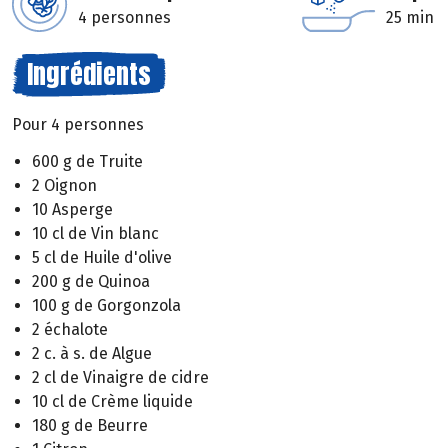
4 personnes
25 min
Ingrédients
Pour 4 personnes
600 g de Truite
2 Oignon
10 Asperge
10 cl de Vin blanc
5 cl de Huile d'olive
200 g de Quinoa
100 g de Gorgonzola
2 échalote
2 c. à s. de Algue
2 cl de Vinaigre de cidre
10 cl de Crème liquide
180 g de Beurre