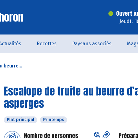
horon
Ouvert j
Jeudi : 
Actualités
Recettes
Paysans associés
Maga
u beurre...
Escalope de truite au beurre d’
asperges
Plat principal
Printemps
Nombre de personnes
Prépara