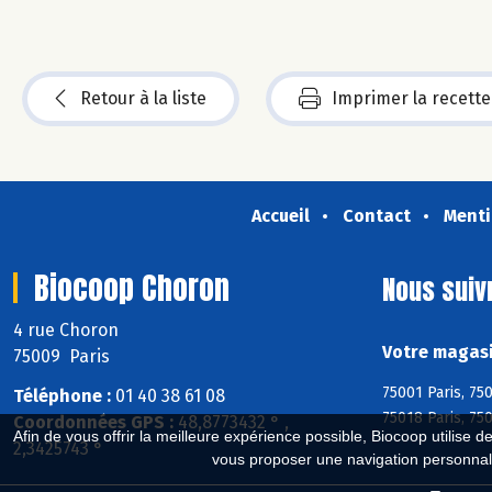
Retour à la liste
Imprimer la recette
Accueil
Contact
Menti
Biocoop Choron
Nous suiv
4 rue Choron
Votre magasi
75009 Paris
75001 Paris, 750
Téléphone :
01 40 38 61 08
75018 Paris, 750
Coordonnées GPS :
48,8773432 ° ,
Afin de vous offrir la meilleure expérience possible, Biocoop utilise d
2,3425743 °
vous proposer une navigation personnal