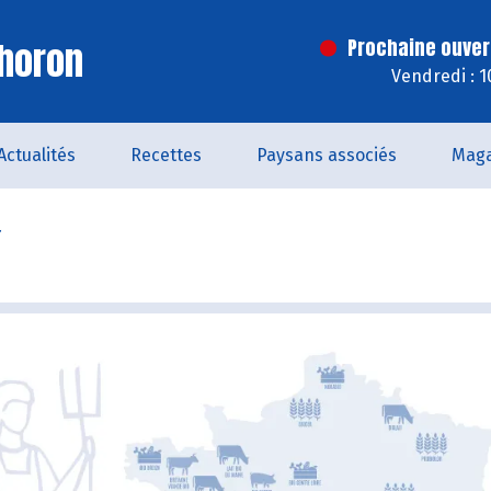
horon
Prochaine ouver
Vendredi : 
Actualités
Recettes
Paysans associés
Maga
r